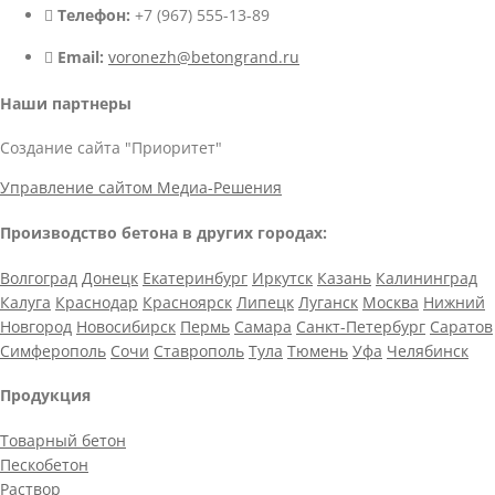
Телефон:
+7 (967) 555-13-89
Email:
voronezh@betongrand.ru
Наши партнеры
Создание сайта "Приоритет"
Управление сайтом Медиа-Решения
Производство бетона в других городах:
Волгоград
Донецк
Екатеринбург
Иркутск
Казань
Калининград
Калуга
Краснодар
Красноярск
Липецк
Луганск
Москва
Нижний
Новгород
Новосибирск
Пермь
Самара
Санкт-Петербург
Саратов
Симферополь
Сочи
Ставрополь
Тула
Тюмень
Уфа
Челябинск
Продукция
Товарный бетон
Пескобетон
Раствор