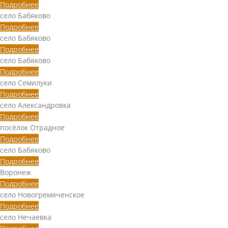
Подробнее
село Бабяково
Подробнее
село Бабяково
Подробнее
село Бабяково
Подробнее
село Семилуки
Подробнее
село Александровка
Подробнее
посёлок Отрадное
Подробнее
село Бабяково
Подробнее
Воронеж
Подробнее
село Новогремяченское
Подробнее
село Нечаевка