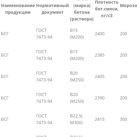
Плотность
Наименование
Нормативный
(марка)
Морозо
бет.смеси,
продукции
документ
бетона
кг/с3
(раствора)
ГОСТ
В15
БСГ
2400
200
7473-94
(М200)
ГОСТ
В15
БСГ
2385
200
7473-94
(М200)
ГОСТ
В20
БСГ
2405
200
7473-94
(М250)
ГОСТ
В20
БСГ
2390
200
7473-94
(М250)
ГОСТ
В22,5(
БСГ
2415
300
7473-94
М300)