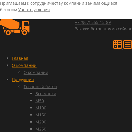
Приглашаем к сотрудничеству компании занимающиеся
бетоном
Узнать условия
+7 (967)
555-13-89
Закажи бетон прямо сейчас
Главная
О компании
О компании
Продукция
Товарный бетон
Все марки
М50
М100
М150
М200
М250