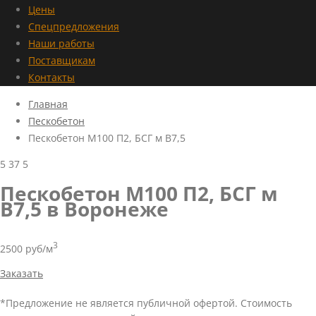
Цены
Спецпредложения
Наши работы
Поставщикам
Контакты
Главная
Пескобетон
Пескобетон М100 П2, БСГ м В7,5
5
37
5
Пескобетон М100 П2, БСГ м
В7,5 в Воронеже
3
2500 руб/м
Заказать
*Предложение не является публичной офертой. Стоимость