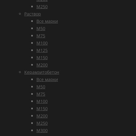
М250
Раствор
Все марки
М50
М75
М100
М125
М150
М200
Керамзитобетон
Все марки
М50
М75
М100
М150
М200
М250
М300