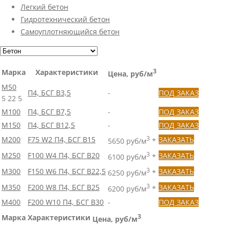
Легкий бетон
Гидротехнический бетон
Самоуплотняющийся бетон
Марка
Характеристики
3
Цена, руб/м
М50
П4, БСГ В3,5
-
ПОД ЗАКАЗ
5
22
5
М100
П4, БСГ В7,5
-
ПОД ЗАКАЗ
М150
П4, БСГ В12,5
-
ПОД ЗАКАЗ
М200
F75 W2 П4, БСГ В15
3
ЗАКАЗАТЬ
5650 руб/м
*
М250
F100 W4 П4, БСГ В20
3
ЗАКАЗАТЬ
6100 руб/м
*
М300
F150 W6 П4, БСГ В22,5
3
ЗАКАЗАТЬ
6250 руб/м
*
М350
F200 W8 П4, БСГ В25
3
ЗАКАЗАТЬ
6200 руб/м
*
М400
F200 W10 П4, БСГ В30
-
ПОД ЗАКАЗ
Марка
Характеристики
3
Цена, руб/м