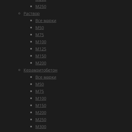
М250
Раствор
Все марки
М50
М75
М100
М125
М150
М200
Керамзитобетон
Все марки
М50
М75
М100
М150
М200
М250
М300