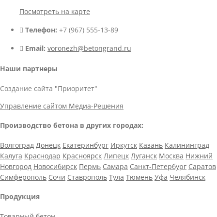
Посмотреть на карте
Телефон:
+7 (967) 555-13-89
Email:
voronezh@betongrand.ru
Наши партнеры
Создание сайта "Приоритет"
Управление сайтом Медиа-Решения
Производство бетона в других городах:
Волгоград
Донецк
Екатеринбург
Иркутск
Казань
Калининград
Калуга
Краснодар
Красноярск
Липецк
Луганск
Москва
Нижний
Новгород
Новосибирск
Пермь
Самара
Санкт-Петербург
Саратов
Симферополь
Сочи
Ставрополь
Тула
Тюмень
Уфа
Челябинск
Продукция
Товарный бетон