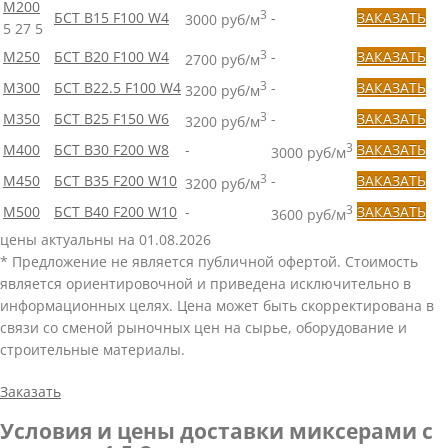
М200
3
БСТ B15 F100 W4
-
ЗАКАЗАТЬ
3000 руб/м
5
27
5
М250
БСТ B20 F100 W4
3
-
ЗАКАЗАТЬ
2700 руб/м
М300
БСТ B22.5 F100 W4
3
-
ЗАКАЗАТЬ
3200 руб/м
М350
БСТ B25 F150 W6
3
-
ЗАКАЗАТЬ
3200 руб/м
М400
БСТ B30 F200 W8
-
3
ЗАКАЗАТЬ
3000 руб/м
М450
БСТ B35 F200 W10
3
-
ЗАКАЗАТЬ
3200 руб/м
М500
БСТ B40 F200 W10
-
3
ЗАКАЗАТЬ
3600 руб/м
цены актуальны на 01.08.2026
* Предложение не является публичной офертой. Стоимость
является ориентировочной и приведена исключительно в
информационных целях. Цена может быть скорректирована в
связи со сменой рыночных цен на сырье, оборудование и
строительные материалы.
Заказать
Условия и цены доставки миксерами с