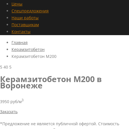
Цены
Спецпредложения
Наши работы
Поставщикам
Контакты
Главная
Керамзитобетон
Керамзитобетон М200
5
40
5
Керамзитобетон М200 в
Воронеже
3
3950 руб/м
Заказать
*Предложение не является публичной офертой. Стоимость