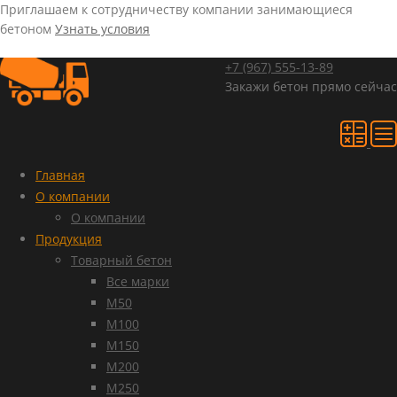
Приглашаем к сотрудничеству компании занимающиеся
бетоном
Узнать условия
+7 (967)
555-13-89
Закажи бетон прямо сейчас
Главная
О компании
О компании
Продукция
Товарный бетон
Все марки
М50
М100
М150
М200
М250