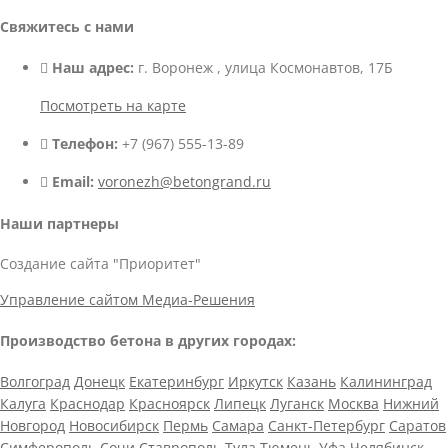
Свяжитесь с нами
Наш адрес:
г. Воронеж , улица Космонавтов, 17Б
Посмотреть на карте
Телефон:
+7 (967) 555-13-89
Email:
voronezh@betongrand.ru
Наши партнеры
Создание сайта "Приоритет"
Управление сайтом Медиа-Решения
Производство бетона в других городах:
Волгоград
Донецк
Екатеринбург
Иркутск
Казань
Калининград
Калуга
Краснодар
Красноярск
Липецк
Луганск
Москва
Нижний
Новгород
Новосибирск
Пермь
Самара
Санкт-Петербург
Саратов
Симферополь
Сочи
Ставрополь
Тула
Тюмень
Уфа
Челябинск