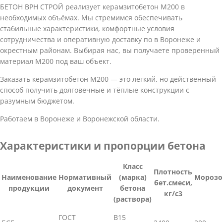
БЕТОН ВРН СТРОЙ реализует керамзитобетон M200 в
необходимых объёмах. Мы стремимся обеспечивать
стабильные характеристики, комфортные условия
сотрудничества и оперативную доставку по в Воронеже и
окрестным районам. Выбирая нас, вы получаете проверенный
материал M200 под ваш объект.
Заказать керамзитобетон M200 — это легкий, но действенный
способ получить долговечные и тёплые конструкции с
разумным бюджетом.
Работаем в Воронеже и Воронежской области.
Характеристики и пропорции бетона
Класс
Плотность
Наименование
Нормативный
(марка)
Морозо
бет.смеси,
продукции
документ
бетона
кг/с3
(раствора)
ГОСТ
В15