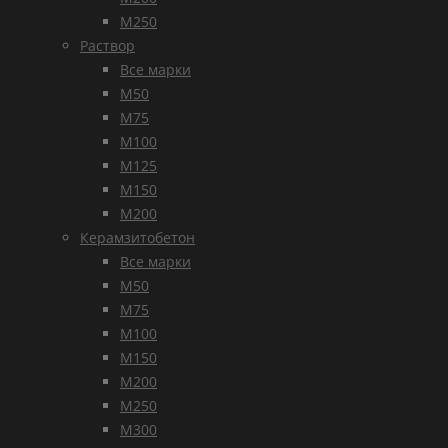
М250
Раствор
Все марки
М50
М75
М100
М125
М150
М200
Керамзитобетон
Все марки
М50
М75
М100
М150
М200
М250
М300