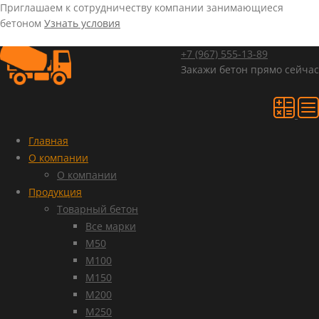
Приглашаем к сотрудничеству компании занимающиеся
бетоном
Узнать условия
+7 (967)
555-13-89
Закажи бетон прямо сейчас
Главная
О компании
О компании
Продукция
Товарный бетон
Все марки
М50
М100
М150
М200
М250